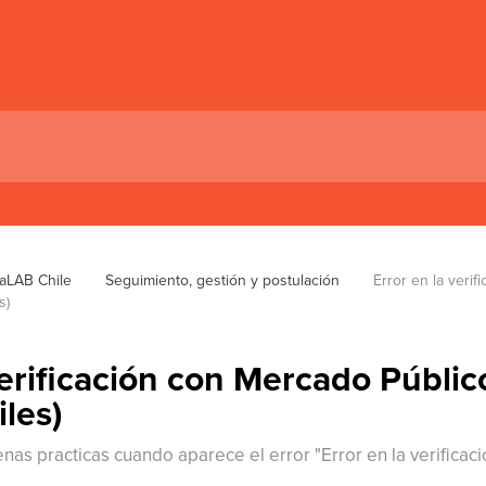
taLAB Chile
Seguimiento, gestión y postulación
Error en la veri
s)
verificación con Mercado Públic
les)
nas practicas cuando aparece el error "Error en la verificac