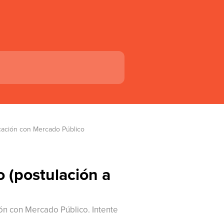
ficación con Mercado Público 
o (postulación a
ión con Mercado Público. Intente