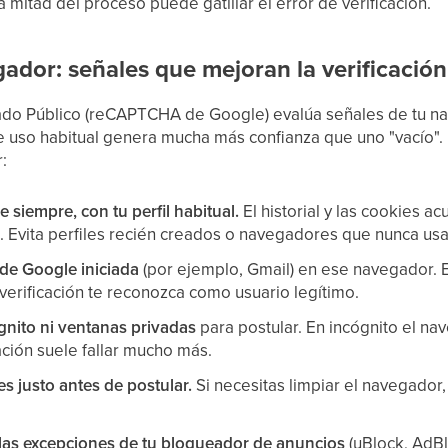
a mitad del proceso puede gatillar el error de verificación.
ador: señales que mejoran la verificación
ado Público (reCAPTCHA de Google) evalúa señales de tu na
 uso habitual genera mucha más confianza que uno "vacío". 
:
 siempre, con tu perfil habitual.
El historial y las cookies 
l. Evita perfiles recién creados o navegadores que nunca usa
de Google iniciada
(por ejemplo, Gmail) en ese navegador. E
verificación te reconozca como usuario legítimo.
nito ni ventanas privadas
para postular. En incógnito el nav
cación suele fallar mucho más.
s justo antes de postular.
Si necesitas limpiar el navegador
 las excepciones de tu bloqueador de anuncios
(uBlock, AdBl