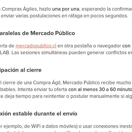
as Compras Ágiles, hazlo
una por una
, esperando la confirma
ita enviar varias postulaciones en ráfaga en pocos segundos.
paralelas de Mercado Público
ierta de
mercadopublico.cl
en otra pestaña o navegador
con 
aLAB. Las sesiones simultáneas pueden generar conflictos en 
ipación al cierre
al cierre de una Compra Ágil, Mercado Público recibe mucho t
bables. Intenta enviar tu oferta
con al menos 30 a 60 minut
e deja tiempo para reintentar o postular manualmente si algo
ión estable durante el envío
or ejemplo, de WiFi a datos móviles) o usar conexiones inest