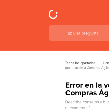
Todos los apartados
Lici
(postulación a Compras Ágile
Error en la 
Compras Ági
Describe consejos y bue
nuevamente."