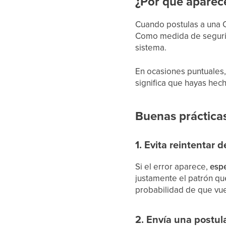
¿Por qué aparece
Cuando postulas a una C
Como medida de seguri
sistema.
En ocasiones puntuales,
significa que hayas hec
Buenas prácticas
1. Evita reintentar
Si el error aparece,
espe
justamente el patrón qu
probabilidad de que vuel
2. Envía una postula